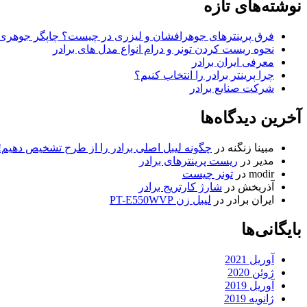
نوشته‌های تازه
فرق پرینترهای جوهرافشان و لیزری در چیست؟ چاپگر جوهری ب
نحوه ریست کردن تونر و درام انواع مدل های برادر
معرفی ایران برادر
چرا پرینتر برادر را انتخاب کنیم؟
شرکت صنایع برادر
آخرین دیدگاه‌ها
مبینا زنگنه
در
چگونه لیبل اصلی برادر را از طرح تشخیص دهیم!
مدیر
در
ریست پرینترهای برادر
modir
در
تونر چیست
آذربخش
در
شارژ کارتریج برادر
ایران برادر
در
لیبل زن PT-E550WVP
بایگانی‌ها
آوریل 2021
ژوئن 2020
آوریل 2019
ژانویه 2019