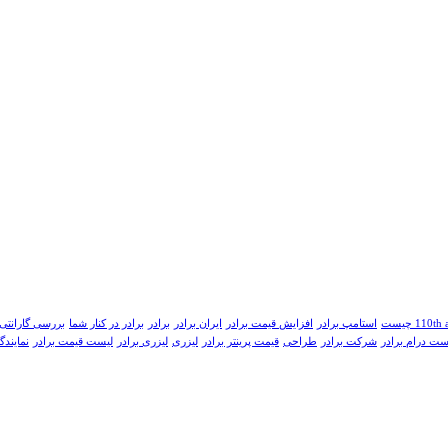
110th 
استامپ برادر
افزایش قیمت برادر
ایران برادر
برادر
برادر در کنار شما
بررسی گارانتی
ست درام برادر
شرکت برادر
طراحی
قیمت پرینتر برادر
لیزری
لیزری برادر
لیست قیمت برادر
نمایندگ