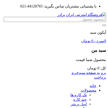
با پشتیبانی مشتریان تماس بگیرید:
44120765-021
آیکون سبد
0
مورد -
0
تومان
سبد من
محصول شما
قیمت
کل:
0
تومان
برو به صفحه سبدخرید
پرداخت
خانه
محصولات
تک کاره ها
چند کاره
لیبل پرینتر