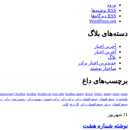
ورود
RSS
نوشته‌ها
RSS
دیدگاه‌ها
WordPress.org
دسته‌های بلاگ
آخرین اخبار
آخرین اخبار
بلاگ
جدیدترین اخبار برادر
ساختار نوشته
برچسب‌های داغ
toner چیست
toner
stamp
fvhnv
driver
brother stamp
brother at your side
brother
anniversary brother
تکنولوژی
جوهرافشان
جوهرافشان برادر
درام برادر
درام چیست
ریست برادر
ریست تونر برادر
ری
جوهرافشان
پرینتر جوهرافشان برادر
کارتریج
کتاب
11
شهریور
نوشته شماره هشت