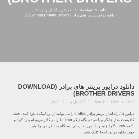
خانه
>
نوشته‌ها
>
جدیدترین اخبار برادر
>
دانلود درایور پرینتر های برادر (Download Brother Drivers)
دانلود درایور پرینتر های برادر (DOWNLOAD
BROTHER DRIVERS)
6 اسفند 1394
brot
1763 بازدید
1 نظر
درایور ها / راه انداز
پرینتر برادر
brother را می توانید از این
لینک
دانلود کنید . فقط
کافیست مدل چاپگر و یا هر دستگاه دیگر
brother
را در کادر مربوطه وارد کنید و
دکمه
Search
را بزنید و یا بصورت درختی دستگاه مد نظر خود را بیابید .
جهت دانلود درایور اینجا کلیک کنید.