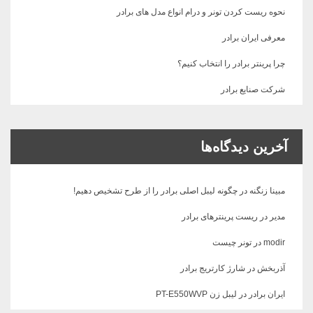
نحوه ریست کردن تونر و درام انواع مدل های برادر
معرفی ایران برادر
چرا پرینتر برادر را انتخاب کنیم؟
شرکت صنایع برادر
آخرین دیدگاه‌ها
مبینا زنگنه
در
چگونه لیبل اصلی برادر را از طرح تشخیص دهیم!
مدیر
در
ریست پرینترهای برادر
modir
در
تونر چیست
آذربخش
در
شارژ کارتریج برادر
ایران برادر
در
لیبل زن PT-E550WVP